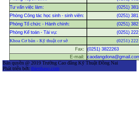
Tư vấn việc làm:
(0251) 381
Phòng Công tác học sinh - sinh viên:
(0251) 381
Phòng Tổ chức - Hành chính:
(0251) 382
Phòng Kế toán - Tài vụ:
(0251) 222
Khoa Cơ bản - Kỹ thuật cơ sở
(0251) 222
Fax:
(0251) 3822263
E-mail:
caodangdona@gmail.co
Bản quyền @ 2019 Trường Cao đẳng Kỹ Thuật Đồng Nai
Phát triển bởi:
thienhaso.com