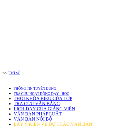
<<
Trở về
THÔNG TIN TUYỂN DỤNG
TRA CỨU HOẠT ĐỘNG DẠY - HỌC
THỜI KHÓA BIỂU CỦA LỚP
TRA CỨU VĂN BẰNG
LỊCH DẠY CỦA GIẢNG VIÊN
VĂN BẢN PHÁP LUẬT
VĂN BẢN NỘI BỘ
LẤY Ý KIẾN VỀ DỰ THẢO VĂN BẢN