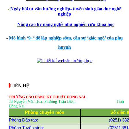
-
Ngày hội tư vấn hướng nghiệp- tuyển sinh giáo dục nghề
nghiệp
-
Nâng cao kỹ năng nghề nhờ nghiên cứu khoa học
-
Mô hình ‘9+’ để lập nghiệp sớm, cần sự ‘giác ngộ’ của phụ
huynh
thegioixinh.net
thienhaso.com
LIÊN HỆ
TRƯỜNG CAO ĐẲNG KỸ THUẬT ĐỒNG NAI
88 Nguyễn Văn Hoa, Phường Trấn Biên
, Tỉnh
Đồng Nai.
Phòng chuyên môn
Số điện t
Phòng Đào tạo:
(0251) 38
Phòng Tuyển sinh:
(0251) 381