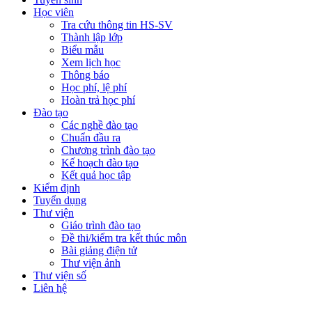
Học viên
Tra cứu thông tin HS-SV
Thành lập lớp
Biểu mẫu
Xem lịch học
Thông báo
Học phí, lệ phí
Hoàn trả học phí
Đào tạo
Các nghề đào tạo
Chuẩn đầu ra
Chương trình đào tạo
Kế hoạch đào tạo
Kết quả học tập
Kiểm định
Tuyển dụng
Thư viện
Giáo trình đào tạo
Đề thi/kiểm tra kết thúc môn
Bài giảng điện tử
Thư viện ảnh
Thư viện số
Liên hệ