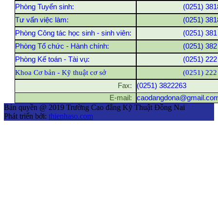
Phòng Tuyển sinh:
(0251) 381
Tư vấn việc làm:
(0251) 381
Phòng Công tác học sinh - sinh viên:
(0251) 381
Phòng Tổ chức - Hành chính:
(0251) 382
Phòng Kế toán - Tài vụ:
(0251) 222
Khoa Cơ bản - Kỹ thuật cơ sở
(0251) 222
Fax:
(0251) 3822263
E-mail:
caodangdona@gmail.co
Bản quyền @ 2019 Trường Cao đẳng Kỹ Thuật Đồng Nai
Phát triển bởi:
thienhaso.com