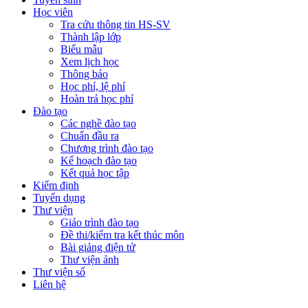
Học viên
Tra cứu thông tin HS-SV
Thành lập lớp
Biểu mẫu
Xem lịch học
Thông báo
Học phí, lệ phí
Hoàn trả học phí
Đào tạo
Các nghề đào tạo
Chuẩn đầu ra
Chương trình đào tạo
Kế hoạch đào tạo
Kết quả học tập
Kiểm định
Tuyển dụng
Thư viện
Giáo trình đào tạo
Đề thi/kiểm tra kết thúc môn
Bài giảng điện tử
Thư viện ảnh
Thư viện số
Liên hệ