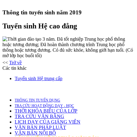
Thông tin tuyển sinh năm 2019
Tuyển sinh Hệ cao đẳng
Thời gian đào tạo 3 năm. Đã tốt nghiệp Trung học phổ thông
hoặc tương đương; Đã hoàn thành chương trình Trung học phổ
thông hoặc tương đương. Có đủ sức khỏe, không giới hạn tuổi. (Có
mở lớp học buổi tối)
<<
Trở về
Các tin khác
Tuyển sinh Hệ trung cấp
THÔNG TIN TUYỂN DỤNG
TRA CỨU HOẠT ĐỘNG DẠY - HỌC
THỜI KHÓA BIỂU CỦA LỚP
TRA CỨU VĂN BẰNG
LỊCH DẠY CỦA GIẢNG VIÊN
VĂN BẢN PHÁP LUẬT
VĂN BẢN NỘI BỘ