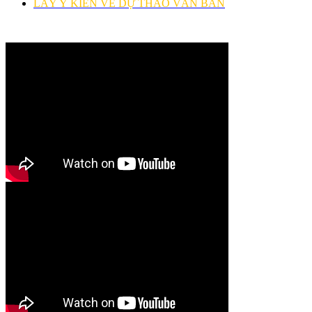
LẤY Ý KIẾN VỀ DỰ THẢO VĂN BẢN