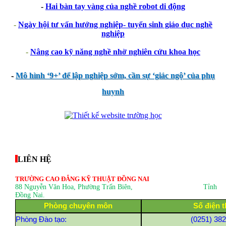
-
Hai bàn tay vàng của nghề robot di động
-
Ngày hội tư vấn hướng nghiệp- tuyển sinh giáo dục nghề
nghiệp
-
Nâng cao kỹ năng nghề nhờ nghiên cứu khoa học
-
Mô hình ‘9+’ để lập nghiệp sớm, cần sự ‘giác ngộ’ của phụ
huynh
thegioixinh.net
thienhaso.com
LIÊN HỆ
TRƯỜNG CAO ĐẲNG KỸ THUẬT ĐỒNG NAI
88 Nguyễn Văn Hoa, Phường Trấn Biên
, Tỉnh
Đồng Nai.
Phòng chuyên môn
Số điện t
Phòng Đào tạo:
(0251) 38