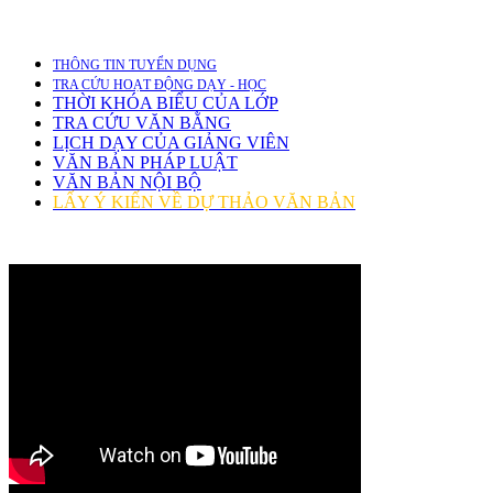
THÔNG TIN TUYỂN DỤNG
TRA CỨU HOẠT ĐỘNG DẠY - HỌC
THỜI KHÓA BIỂU CỦA LỚP
TRA CỨU VĂN BẰNG
LỊCH DẠY CỦA GIẢNG VIÊN
VĂN BẢN PHÁP LUẬT
VĂN BẢN NỘI BỘ
LẤY Ý KIẾN VỀ DỰ THẢO VĂN BẢN