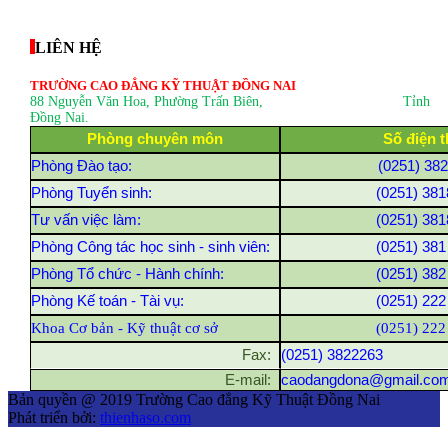
thegioixinh.net
thienhaso.com
LIÊN HỆ
TRƯỜNG CAO ĐẲNG KỸ THUẬT ĐỒNG NAI
88 Nguyễn Văn Hoa, Phường Trấn Biên
, Tỉnh
Đồng Nai.
Phòng chuyên môn
Số điện t
Phòng Đào tạo:
(0251) 38
Phòng Tuyển sinh:
(0251) 381
Tư vấn việc làm:
(0251) 381
Phòng Công tác học sinh - sinh viên:
(0251) 381
Phòng Tổ chức - Hành chính:
(0251) 382
Phòng Kế toán - Tài vụ:
(0251) 222
Khoa Cơ bản - Kỹ thuật cơ sở
(0251) 222
Fax:
(0251) 3822263
E-mail:
caodangdona@gmail.co
Bản quyền @ 2019 Trường Cao đẳng Kỹ Thuật Đồng Nai
Phát triển bởi:
thienhaso.com