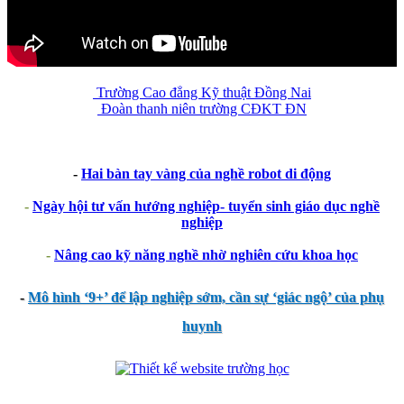
Trường Cao đẳng Kỹ thuật Đồng Nai
Đoàn thanh niên trường CĐKT ĐN
-
Hai bàn tay vàng của nghề robot di động
-
Ngày hội tư vấn hướng nghiệp- tuyển sinh giáo dục nghề
nghiệp
-
Nâng cao kỹ năng nghề nhờ nghiên cứu khoa học
-
Mô hình ‘9+’ để lập nghiệp sớm, cần sự ‘giác ngộ’ của phụ
huynh