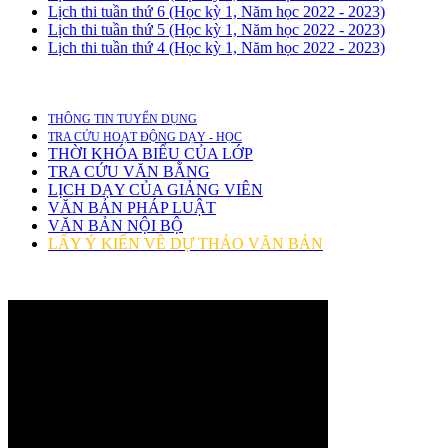
Lịch thi tuần thứ 6 (Học kỳ 1, Năm học 2022 - 2023)
Lịch thi tuần thứ 5 (Học kỳ 1, Năm học 2022 - 2023)
Lịch thi tuần thứ 4 (Học kỳ 1, Năm học 2022 - 2023)
THÔNG TIN TUYỂN DỤNG
TRA CỨU HOẠT ĐỘNG DẠY - HỌC
THỜI KHÓA BIỂU CỦA LỚP
TRA CỨU VĂN BẰNG
LỊCH DẠY CỦA GIẢNG VIÊN
VĂN BẢN PHÁP LUẬT
VĂN BẢN NỘI BỘ
LẤY Ý KIẾN VỀ DỰ THẢO VĂN BẢN