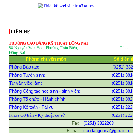
thegioixinh.net
thienhaso.com
LIÊN HỆ
TRƯỜNG CAO ĐẲNG KỸ THUẬT ĐỒNG NAI
88 Nguyễn Văn Hoa, Phường Trấn Biên
, Tỉnh
Đồng Nai.
Phòng chuyên môn
Số điện t
Phòng Đào tạo:
(0251) 38
Phòng Tuyển sinh:
(0251) 381
Tư vấn việc làm:
(0251) 381
Phòng Công tác học sinh - sinh viên:
(0251) 381
Phòng Tổ chức - Hành chính:
(0251) 382
Phòng Kế toán - Tài vụ:
(0251) 222
Khoa Cơ bản - Kỹ thuật cơ sở
(0251) 222
Fax:
(0251) 3822263
E-mail:
caodangdona@gmail.co