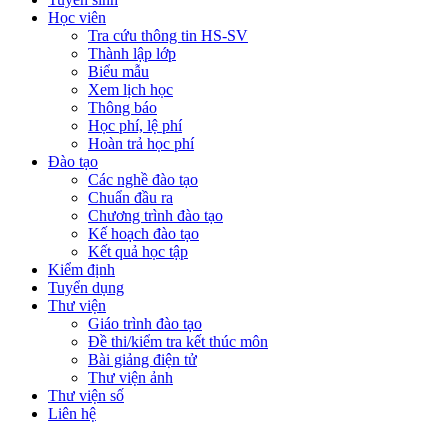
Học viên
Tra cứu thông tin HS-SV
Thành lập lớp
Biểu mẫu
Xem lịch học
Thông báo
Học phí, lệ phí
Hoàn trả học phí
Đào tạo
Các nghề đào tạo
Chuẩn đầu ra
Chương trình đào tạo
Kế hoạch đào tạo
Kết quả học tập
Kiểm định
Tuyển dụng
Thư viện
Giáo trình đào tạo
Đề thi/kiểm tra kết thúc môn
Bài giảng điện tử
Thư viện ảnh
Thư viện số
Liên hệ