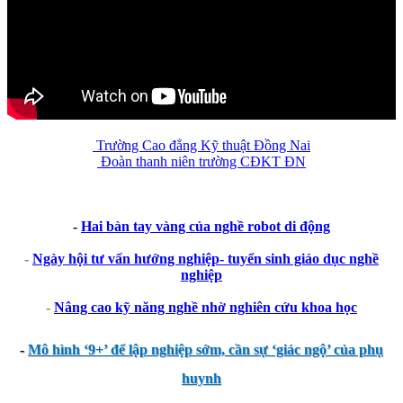
Trường Cao đẳng Kỹ thuật Đồng Nai
Đoàn thanh niên trường CĐKT ĐN
-
Hai bàn tay vàng của nghề robot di động
-
Ngày hội tư vấn hướng nghiệp- tuyển sinh giáo dục nghề
nghiệp
-
Nâng cao kỹ năng nghề nhờ nghiên cứu khoa học
-
Mô hình ‘9+’ để lập nghiệp sớm, cần sự ‘giác ngộ’ của phụ
huynh