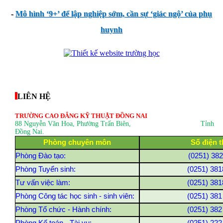
-
Mô hình ‘9+’ để lập nghiệp sớm, cần sự ‘giác ngộ’ của phụ
huynh
thegioixinh.net
thienhaso.com
LIÊN HỆ
TRƯỜNG CAO ĐẲNG KỸ THUẬT ĐỒNG NAI
88 Nguyễn Văn Hoa, Phường Trấn Biên
, Tỉnh
Đồng Nai.
Phòng chuyên môn
Số điện t
Phòng Đào tạo:
(0251) 38
Phòng Tuyển sinh:
(0251) 381
Tư vấn việc làm:
(0251) 381
Phòng Công tác học sinh - sinh viên:
(0251) 381
Phòng Tổ chức - Hành chính:
(0251) 382
Phòng Kế toán - Tài vụ:
(0251) 222