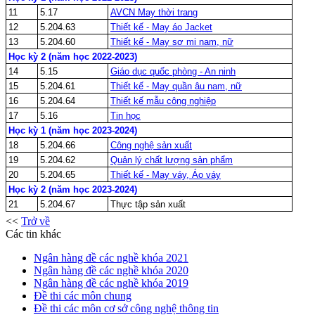
11
5.17
AVCN May thời trang
12
5.204.63
Thiết kế - May áo Jacket
13
5.204.60
Thiết kế - May sơ mi nam, nữ
Học kỳ 2 (năm học 2022-2023)
14
5.15
Giáo dục quốc phòng - An ninh
15
5.204.61
Thiết kế - May quần âu nam, nữ
16
5.204.64
Thiết kế mẫu công nghiệp
17
5.16
Tin học
Học kỳ 1 (năm học 2023-2024)
18
5.204.66
Công nghệ sản xuất
19
5.204.62
Quản lý chất lượng sản phẩm
20
5.204.65
Thiết kế - May váy, Áo váy
Học kỳ 2 (năm học 2023-2024)
21
5.204.67
Thực tập sản xuất
<<
Trở về
Các tin khác
Ngân hàng đề các nghề khóa 2021
Ngân hàng đề các nghề khóa 2020
Ngân hàng đề các nghề khóa 2019
Đề thi các môn chung
Đề thi các môn cơ sở công nghệ thông tin