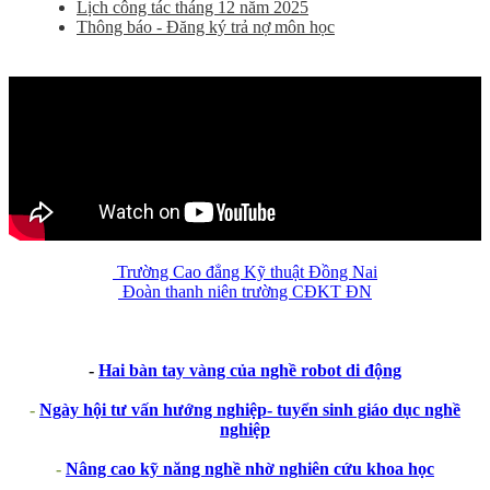
Lịch công tác tháng 12 năm 2025
Thông báo - Đăng ký trả nợ môn học
Trường Cao đẳng Kỹ thuật Đồng Nai
Đoàn thanh niên trường CĐKT ĐN
-
Hai bàn tay vàng của nghề robot di động
-
Ngày hội tư vấn hướng nghiệp- tuyển sinh giáo dục nghề
nghiệp
-
Nâng cao kỹ năng nghề nhờ nghiên cứu khoa học