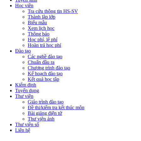
Học viên
Tra cứu thông tin HS-SV
Thành lập lớp
Biểu mẫu
Xem lịch học
Thông báo
Học phí, lệ phí
Hoàn trả học phí
Đào tạo
Các nghề đào tạo
Chuẩn đầu ra
Chương trình đào tạo
Kế hoạch đào tạo
Kết quả học tập
Kiểm định
Tuyển dụng
Thư viện
Giáo trình đào tạo
Đề thi/kiểm tra kết thúc môn
Bài giảng điện tử
Thư viện ảnh
Thư viện số
Liên hệ