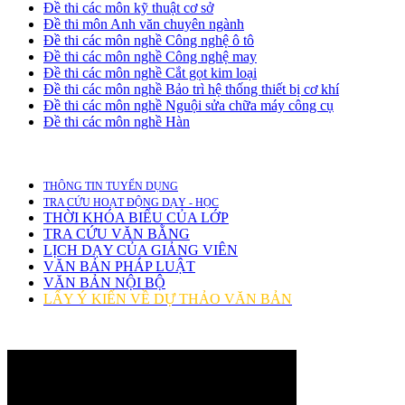
Đề thi các môn kỹ thuật cơ sở
Đề thi môn Anh văn chuyên ngành
Đề thi các môn nghề Công nghệ ô tô
Đề thi các môn nghề Công nghệ may
Đề thi các môn nghề Cắt gọt kim loại
Đề thi các môn nghề Bảo trì hệ thống thiết bị cơ khí
Đề thi các môn nghề Nguội sửa chữa máy công cụ
Đề thi các môn nghề Hàn
THÔNG TIN TUYỂN DỤNG
TRA CỨU HOẠT ĐỘNG DẠY - HỌC
THỜI KHÓA BIỂU CỦA LỚP
TRA CỨU VĂN BẰNG
LỊCH DẠY CỦA GIẢNG VIÊN
VĂN BẢN PHÁP LUẬT
VĂN BẢN NỘI BỘ
LẤY Ý KIẾN VỀ DỰ THẢO VĂN BẢN