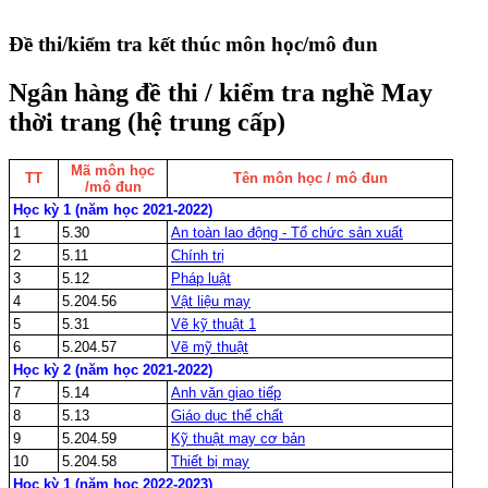
Đề thi/kiểm tra kết thúc môn học/mô đun
Ngân hàng đề thi / kiểm tra nghề May
thời trang (hệ trung cấp)
Mã môn học
TT
Tên môn học / mô đun
/mô đun
Học kỳ 1 (năm học 2021-2022)
1
5.30
An toàn lao động - Tổ chức sản xuất
2
5.11
Chính trị
3
5.12
Pháp luật
4
5.204.56
Vật liệu may
5
5.31
Vẽ kỹ thuật 1
6
5.204.57
Vẽ mỹ thuật
Học kỳ 2 (năm học 2021-2022)
7
5.14
Anh văn giao tiếp
8
5.13
Giáo dục thể chất
9
5.204.59
Kỹ thuật may cơ bản
10
5.204.58
Thiết bị may
Học kỳ 1 (năm học 2022-2023)