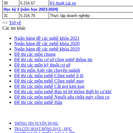
30
5.216.67
Kỹ thuật Lái xe
Học kỳ 2 (năm học 2023-2024)
31
5.216.70
Thực tập doanh nghiệp
<<
Trở về
Các tin khác
Ngân hàng đề các nghề khóa 2021
Ngân hàng đề các nghề khóa 2020
Ngân hàng đề các nghề khóa 2019
Đề thi các môn chung
Đề thi các môn cơ sở công nghệ thông tin
Đề thi các môn kỹ thuật cơ sở
Đề thi môn Anh văn chuyên ngành
Đề thi các môn nghề Công nghệ ô tô
Đề thi các môn nghề Công nghệ may
Đề thi các môn nghề Cắt gọt kim loại
Đề thi các môn nghề Bảo trì hệ thống thiết bị cơ khí
Đề thi các môn nghề Nguội sửa chữa máy công cụ
Đề thi các môn nghề Hàn
THÔNG TIN TUYỂN DỤNG
TRA CỨU HOẠT ĐỘNG DẠY - HỌC