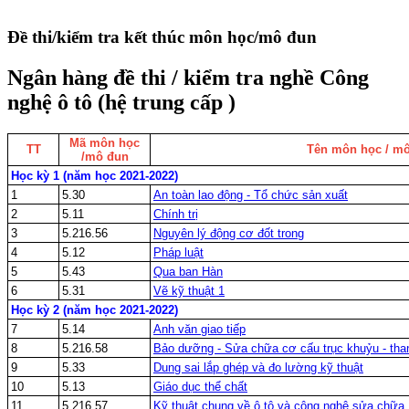
Đề thi/kiểm tra kết thúc môn học/mô đun
Ngân hàng đề thi / kiểm tra nghề Công
nghệ ô tô (hệ trung cấp )
Mã môn học
TT
Tên môn học / m
/mô đun
Học kỳ 1 (năm học 2021-2022)
1
5.30
An toàn lao động - Tổ chức sản xuất
2
5.11
Chính trị
3
5.216.56
Nguyên lý động cơ đốt trong
4
5.12
Pháp luật
5
5.43
Qua ban Hàn
6
5.31
Vẽ kỹ thuật 1
Học kỳ 2 (năm học 2021-2022)
7
5.14
Anh văn giao tiếp
8
5.216.58
Bảo dưỡng - Sửa chữa cơ cấu trục khuỷu - tha
9
5.33
Dung sai lắp ghép và đo lường kỹ thuật
10
5.13
Giáo dục thể chất
11
5.216.57
Kỹ thuật chung về ô tô và công nghệ sửa chữa