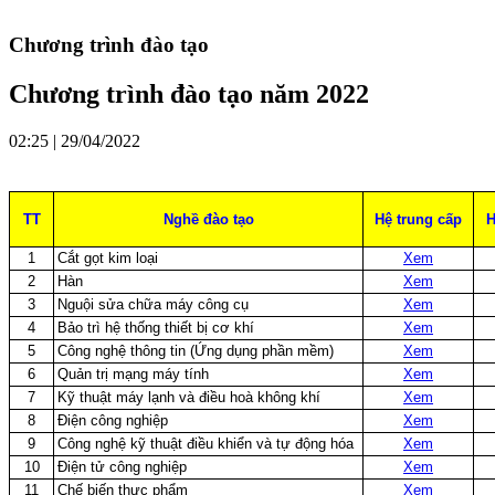
Chương trình đào tạo
Chương trình đào tạo năm 2022
02:25 | 29/04/2022
TT
Nghề đào tạo
Hệ trung cấp
H
1
Cắt gọt kim loại
Xem
2
Hàn
Xem
3
Nguội sửa chữa máy công cụ
Xem
4
Bảo trì hệ thống thiết bị cơ khí
Xem
5
Công nghệ thông tin (Ứng dụng phần mềm)
Xem
6
Quản trị mạng máy tính
Xem
7
Kỹ thuật máy lạnh và điều hoà không khí
Xem
8
Điện công nghiệp
Xem
9
Công nghệ kỹ thuật điều khiển và tự động hóa
Xem
10
Điện tử công nghiệp
Xem
11
Chế biến thực phẩm
Xem