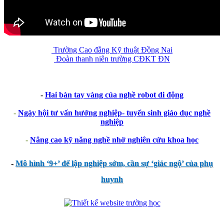
Trường Cao đẳng Kỹ thuật Đồng Nai
Đoàn thanh niên trường CĐKT ĐN
-
Hai bàn tay vàng của nghề robot di động
-
Ngày hội tư vấn hướng nghiệp- tuyển sinh giáo dục nghề
nghiệp
-
Nâng cao kỹ năng nghề nhờ nghiên cứu khoa học
-
Mô hình ‘9+’ để lập nghiệp sớm, cần sự ‘giác ngộ’ của phụ
huynh