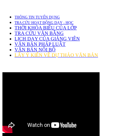
THÔNG TIN TUYỂN DỤNG
TRA CỨU HOẠT ĐỘNG DẠY - HỌC
THỜI KHÓA BIỂU CỦA LỚP
TRA CỨU VĂN BẰNG
LỊCH DẠY CỦA GIẢNG VIÊN
VĂN BẢN PHÁP LUẬT
VĂN BẢN NỘI BỘ
LẤY Ý KIẾN VỀ DỰ THẢO VĂN BẢN