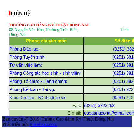
thegioixinh.net
thienhaso.com
LIÊN HỆ
TRƯỜNG CAO ĐẲNG KỸ THUẬT ĐỒNG NAI
88 Nguyễn Văn Hoa, Phường Trấn Biên
, Tỉnh
Đồng Nai.
Phòng chuyên môn
Số điện t
Phòng Đào tạo:
(0251) 38
Phòng Tuyển sinh:
(0251) 381
Tư vấn việc làm:
(0251) 381
Phòng Công tác học sinh - sinh viên:
(0251) 381
Phòng Tổ chức - Hành chính:
(0251) 382
Phòng Kế toán - Tài vụ:
(0251) 222
Khoa Cơ bản - Kỹ thuật cơ sở
(0251) 222
Fax:
(0251) 3822263
E-mail:
caodangdona@gmail.co
Bản quyền @ 2019 Trường Cao đẳng Kỹ Thuật Đồng Nai
Phát triển bởi:
thienhaso.com