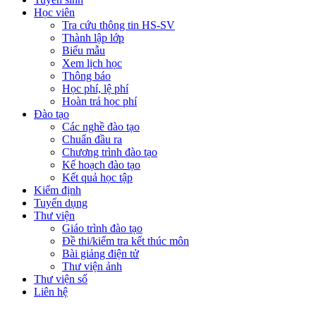
Học viên
Tra cứu thông tin HS-SV
Thành lập lớp
Biểu mẫu
Xem lịch học
Thông báo
Học phí, lệ phí
Hoàn trả học phí
Đào tạo
Các nghề đào tạo
Chuẩn đầu ra
Chương trình đào tạo
Kế hoạch đào tạo
Kết quả học tập
Kiểm định
Tuyển dụng
Thư viện
Giáo trình đào tạo
Đề thi/kiểm tra kết thúc môn
Bài giảng điện tử
Thư viện ảnh
Thư viện số
Liên hệ