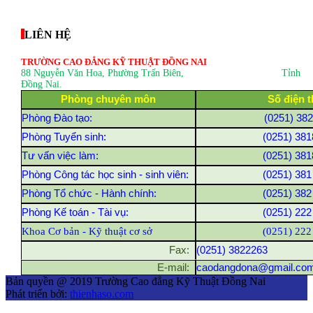
thegioixinh.net
thienhaso.com
LIÊN HỆ
TRƯỜNG CAO ĐẲNG KỸ THUẬT ĐỒNG NAI
88 Nguyễn Văn Hoa, Phường Trấn Biên
, Tỉnh
Đồng Nai.
Phòng chuyên môn
Số điện t
Phòng Đào tạo:
(0251) 38
Phòng Tuyển sinh:
(0251) 381
Tư vấn việc làm:
(0251) 381
Phòng Công tác học sinh - sinh viên:
(0251) 381
Phòng Tổ chức - Hành chính:
(0251) 382
Phòng Kế toán - Tài vụ:
(0251) 222
Khoa Cơ bản - Kỹ thuật cơ sở
(0251) 222
Fax:
(0251) 3822263
E-mail:
caodangdona@gmail.co
Bản quyền @ 2019 Trường Cao đẳng Kỹ Thuật Đồng Nai
Phát triển bởi:
thienhaso.com