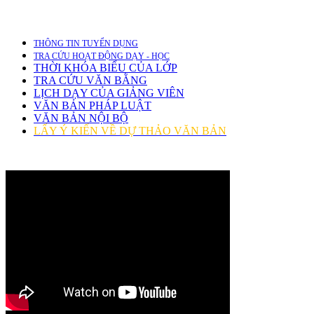
THÔNG TIN TUYỂN DỤNG
TRA CỨU HOẠT ĐỘNG DẠY - HỌC
THỜI KHÓA BIỂU CỦA LỚP
TRA CỨU VĂN BẰNG
LỊCH DẠY CỦA GIẢNG VIÊN
VĂN BẢN PHÁP LUẬT
VĂN BẢN NỘI BỘ
LẤY Ý KIẾN VỀ DỰ THẢO VĂN BẢN