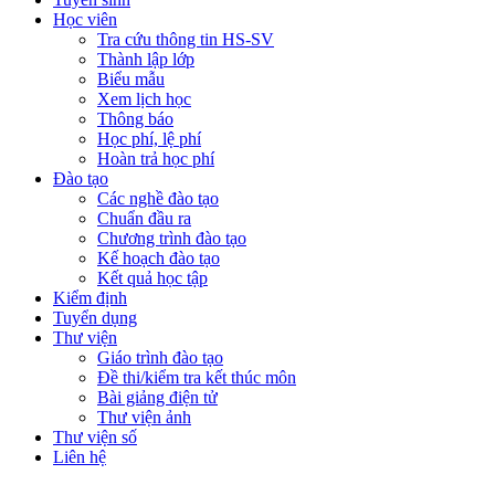
Học viên
Tra cứu thông tin HS-SV
Thành lập lớp
Biểu mẫu
Xem lịch học
Thông báo
Học phí, lệ phí
Hoàn trả học phí
Đào tạo
Các nghề đào tạo
Chuẩn đầu ra
Chương trình đào tạo
Kế hoạch đào tạo
Kết quả học tập
Kiểm định
Tuyển dụng
Thư viện
Giáo trình đào tạo
Đề thi/kiểm tra kết thúc môn
Bài giảng điện tử
Thư viện ảnh
Thư viện số
Liên hệ