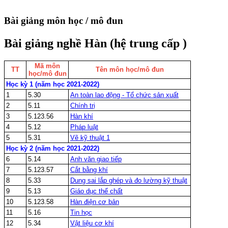
Bài giảng môn học / mô đun
Bài giảng nghề Hàn (hệ trung cấp )
Mã môn
TT
Tên môn học/mô đun
học/mô đun
Học kỳ 1 (năm học 2021-2022)
1
5.30
An toàn lao động - Tổ chức sản xuất
2
5.11
Chính trị
3
5.123.56
Hàn khí
4
5.12
Pháp luật
5
5.31
Vẽ kỹ thuật 1
Học kỳ 2 (năm học 2021-2022)
6
5.14
Anh văn giao tiếp
7
5.123.57
Cắt bằng khí
8
5.33
Dung sai lắp ghép và đo lường kỹ thuật
9
5.13
Giáo dục thể chất
10
5.123.58
Hàn điện cơ bản
11
5.16
Tin học
12
5.34
Vật liệu cơ khí