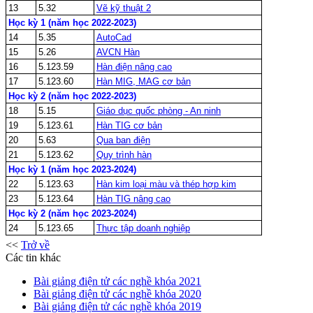
13
5.32
Vẽ kỹ thuật 2
Học kỳ 1 (năm học 2022-2023)
14
5.35
AutoCad
15
5.26
AVCN Hàn
16
5.123.59
Hàn điện nâng cao
17
5.123.60
Hàn MIG, MAG cơ bản
Học kỳ 2 (năm học 2022-2023)
18
5.15
Giáo dục quốc phòng - An ninh
19
5.123.61
Hàn TIG cơ bản
20
5.63
Qua ban điện
21
5.123.62
Quy trình hàn
Học kỳ 1 (năm học 2023-2024)
22
5.123.63
Hàn kim loại màu và thép hợp kim
23
5.123.64
Hàn TIG nâng cao
Học kỳ 2 (năm học 2023-2024)
24
5.123.65
Thực tập doanh nghiệp
<<
Trở về
Các tin khác
Bài giảng điện tử các nghề khóa 2021
Bài giảng điện tử các nghề khóa 2020
Bài giảng điện tử các nghề khóa 2019