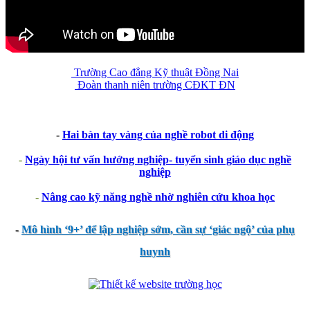
Trường Cao đẳng Kỹ thuật Đồng Nai
Đoàn thanh niên trường CĐKT ĐN
-
Hai bàn tay vàng của nghề robot di động
-
Ngày hội tư vấn hướng nghiệp- tuyển sinh giáo dục nghề
nghiệp
-
Nâng cao kỹ năng nghề nhờ nghiên cứu khoa học
-
Mô hình ‘9+’ để lập nghiệp sớm, cần sự ‘giác ngộ’ của phụ
huynh