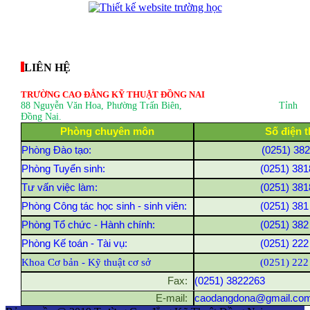
thegioixinh.net
thienhaso.com
LIÊN HỆ
TRƯỜNG CAO ĐẲNG KỸ THUẬT ĐỒNG NAI
88 Nguyễn Văn Hoa, Phường Trấn Biên
, Tỉnh
Đồng Nai.
Phòng chuyên môn
Số điện t
Phòng Đào tạo:
(0251) 38
Phòng Tuyển sinh:
(0251) 381
Tư vấn việc làm:
(0251) 381
Phòng Công tác học sinh - sinh viên:
(0251) 381
Phòng Tổ chức - Hành chính:
(0251) 382
Phòng Kế toán - Tài vụ:
(0251) 222
Khoa Cơ bản - Kỹ thuật cơ sở
(0251) 222
Fax:
(0251) 3822263
E-mail:
caodangdona@gmail.co