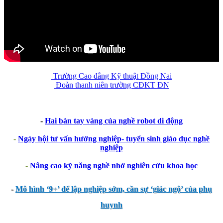
Trường Cao đẳng Kỹ thuật Đồng Nai
Đoàn thanh niên trường CĐKT ĐN
-
Hai bàn tay vàng của nghề robot di động
-
Ngày hội tư vấn hướng nghiệp- tuyển sinh giáo dục nghề
nghiệp
-
Nâng cao kỹ năng nghề nhờ nghiên cứu khoa học
-
Mô hình ‘9+’ để lập nghiệp sớm, cần sự ‘giác ngộ’ của phụ
huynh