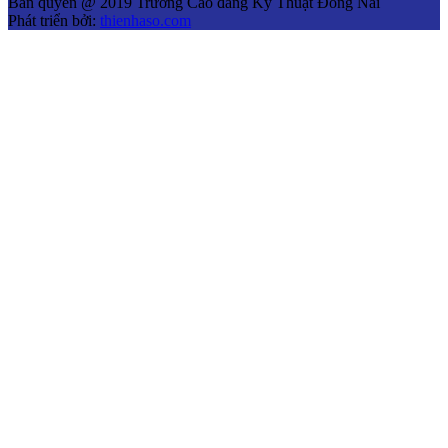
Bản quyền @ 2019 Trường Cao đẳng Kỹ Thuật Đồng Nai
Phát triển bởi:
thienhaso.com