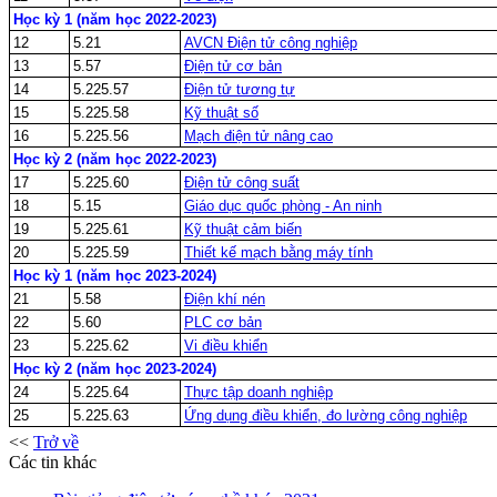
Học kỳ 1 (năm học 2022-2023)
12
5.21
AVCN Điện tử công nghiệp
13
5.57
Điện tử cơ bản
14
5.225.57
Điện tử tương tự
15
5.225.58
Kỹ thuật số
16
5.225.56
Mạch điện tử nâng cao
Học kỳ 2 (năm học 2022-2023)
17
5.225.60
Điện tử công suất
18
5.15
Giáo dục quốc phòng - An ninh
19
5.225.61
Kỹ thuật cảm biến
20
5.225.59
Thiết kế mạch bằng máy tính
Học kỳ 1 (năm học 2023-2024)
21
5.58
Điện khí nén
22
5.60
PLC cơ bản
23
5.225.62
Vi điều khiển
Học kỳ 2 (năm học 2023-2024)
24
5.225.64
Thực tập doanh nghiệp
25
5.225.63
Ứng dụng điều khiển, đo lường công nghiệp
<<
Trở về
Các tin khác