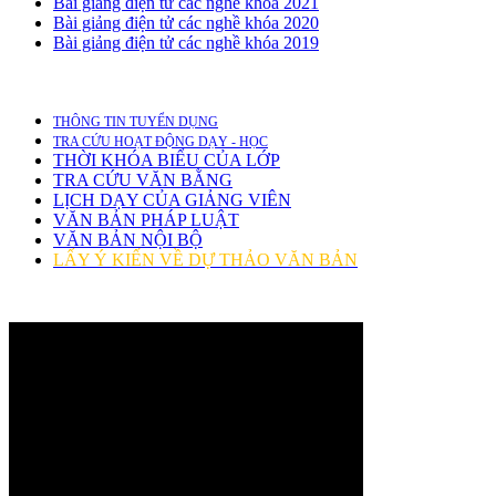
Bài giảng điện tử các nghề khóa 2021
Bài giảng điện tử các nghề khóa 2020
Bài giảng điện tử các nghề khóa 2019
THÔNG TIN TUYỂN DỤNG
TRA CỨU HOẠT ĐỘNG DẠY - HỌC
THỜI KHÓA BIỂU CỦA LỚP
TRA CỨU VĂN BẰNG
LỊCH DẠY CỦA GIẢNG VIÊN
VĂN BẢN PHÁP LUẬT
VĂN BẢN NỘI BỘ
LẤY Ý KIẾN VỀ DỰ THẢO VĂN BẢN