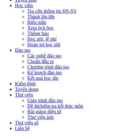
Học viên
Tra cứu thông tin HS-SV
Thành lập lớp
Biểu mẫu
Xem lịch học
Thông báo
Học phí, lệ phí
Hoàn trả học phí
Đào tạo
Các nghề đào tạo
Chuẩn đầu ra
Chương trình đào tạo
Kế hoạch đào tạo
Kết quả học tập
Kiểm định
Tuyển dụng
Thư viện
Giáo trình đào tạo
Đề thi/kiểm tra kết thúc môn
Bài giảng điện tử
Thư viện ảnh
Thư viện số
Liên hệ