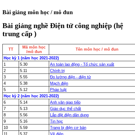
Bài giảng môn học / mô đun
Bài giảng nghề Điện tử công nghiệp (hệ
trung cấp )
Mã môn học
TT
Tên môn học / mô đun
/mô đun
Học kỳ 1 (năm học 2021-2022)
1
5.30
An toàn lao động - Tổ chức sản xuất
2
5.11
Chính trị
3
5.55
Đo lường điện - điện tử
4
5.38
Mạch điện
5
5.12
Pháp luật
Học kỳ 2 (năm học 2021-2022)
6
5.14
Anh văn giao tiếp
7
5.13
Giáo dục thể chất
8
5.56
Lắp đặt điện dân dụng
9
5.16
Tin học
10
5.59
Trang bị điện cơ bản
11
5.37
Vẽ điện