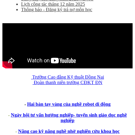
Lịch công tác tháng 12 năm 2025
Thông báo - Đăng ký trả nợ môn học
Trường Cao đẳng Kỹ thuật Đồng Nai
Đoàn thanh niên trường CĐKT ĐN
-
Hai bàn tay vàng của nghề robot di động
-
Ngày hội tư vấn hướng nghiệp- tuyển sinh giáo dục nghề
nghiệp
-
Nâng cao kỹ năng nghề nhờ nghiên cứu khoa học