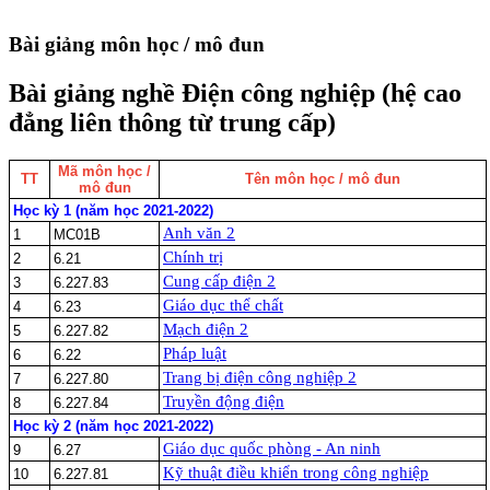
Bài giảng môn học / mô đun
Bài giảng nghề Điện công nghiệp (hệ cao
đẳng liên thông từ trung cấp)
Mã môn học /
TT
Tên môn học / mô đun
mô đun
Học kỳ 1 (năm học 2021-2022)
Anh văn 2
1
MC01B
Chính trị
2
6.21
Cung cấp điện 2
3
6.227.83
Giáo dục thể chất
4
6.23
Mạch điện 2
5
6.227.82
Pháp luật
6
6.22
Trang bị điện công nghiệp 2
7
6.227.80
Truyền động điện
8
6.227.84
Học kỳ 2 (năm học 2021-2022)
Giáo dục quốc phòng - An ninh
9
6.27
Kỹ thuật điều khiển trong công nghiệp
10
6.227.81