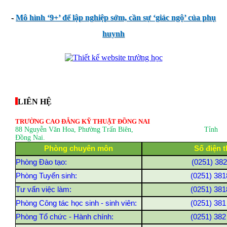
-
Mô hình ‘9+’ để lập nghiệp sớm, cần sự ‘giác ngộ’ của phụ
huynh
thegioixinh.net
thienhaso.com
LIÊN HỆ
TRƯỜNG CAO ĐẲNG KỸ THUẬT ĐỒNG NAI
88 Nguyễn Văn Hoa, Phường Trấn Biên
, Tỉnh
Đồng Nai.
Phòng chuyên môn
Số điện t
Phòng Đào tạo:
(0251) 38
Phòng Tuyển sinh:
(0251) 381
Tư vấn việc làm:
(0251) 381
Phòng Công tác học sinh - sinh viên:
(0251) 381
Phòng Tổ chức - Hành chính:
(0251) 382