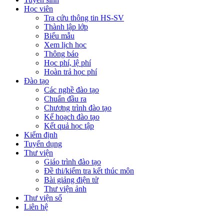
Học viên
Tra cứu thông tin HS-SV
Thành lập lớp
Biểu mẫu
Xem lịch học
Thông báo
Học phí, lệ phí
Hoàn trả học phí
Đào tạo
Các nghề đào tạo
Chuẩn đầu ra
Chương trình đào tạo
Kế hoạch đào tạo
Kết quả học tập
Kiểm định
Tuyển dụng
Thư viện
Giáo trình đào tạo
Đề thi/kiểm tra kết thúc môn
Bài giảng điện tử
Thư viện ảnh
Thư viện số
Liên hệ