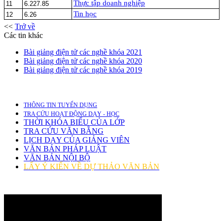
Thực tập doanh nghiệp
11
6.227.85
Tin học
12
6.26
<<
Trở về
Các tin khác
Bài giảng điện tử các nghề khóa 2021
Bài giảng điện tử các nghề khóa 2020
Bài giảng điện tử các nghề khóa 2019
THÔNG TIN TUYỂN DỤNG
TRA CỨU HOẠT ĐỘNG DẠY - HỌC
THỜI KHÓA BIỂU CỦA LỚP
TRA CỨU VĂN BẰNG
LỊCH DẠY CỦA GIẢNG VIÊN
VĂN BẢN PHÁP LUẬT
VĂN BẢN NỘI BỘ
LẤY Ý KIẾN VỀ DỰ THẢO VĂN BẢN