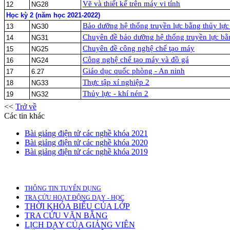
Vẽ và thiết kế trên máy vi tính
12
NG28
Học kỳ 2 (năm học 2021-2022)
Bảo dưỡng hệ thống truyền lực bằng thủy lực
13
NG30
Chuyên đề bảo dưỡng hệ thống truyền lực bằn
14
NG31
Chuyên đề công nghệ chế tạo máy
15
NG25
Công nghệ chế tạo máy và đồ gá
16
NG24
Giáo dục quốc phòng - An ninh
17
6.27
Thực tập xí nghiệp 2
18
NG33
Thủy lực - khí nén 2
19
NG32
<<
Trở về
Các tin khác
Bài giảng điện tử các nghề khóa 2021
Bài giảng điện tử các nghề khóa 2020
Bài giảng điện tử các nghề khóa 2019
THÔNG TIN TUYỂN DỤNG
TRA CỨU HOẠT ĐỘNG DẠY - HỌC
THỜI KHÓA BIỂU CỦA LỚP
TRA CỨU VĂN BẰNG
LỊCH DẠY CỦA GIẢNG VIÊN