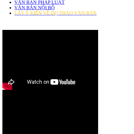
VĂN BẢN PHÁP LUẬT
VĂN BẢN NỘI BỘ
LẤY Ý KIẾN VỀ DỰ THẢO VĂN BẢN