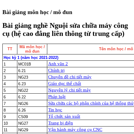
Bài giảng môn học / mô đun
Bài giảng nghề Nguội sửa chữa máy công
cụ (hệ cao đẳng liên thông từ trung cấp)
Mã môn học /
TT
Tên môn học / mô
mô đun
Học kỳ 1 (năm học 2021-2022)
Anh văn 2
1
MC01B
Chính trị
2
6.21
Chuyên đề chi tiết máy
3
NG23
Giáo dục thể chất
4
6.23
Nguyên lý chi tiết máy
5
NG22
Pháp luật
6
6.22
Sửa chữa các bộ phận chính của hệ thống thủ
7
NG26
Tin học
8
6.26
Tổ chức sản xuất
9
CS09
Trang bị điện
10
NG27
Vận hành máy công cụ CNC
11
NG29