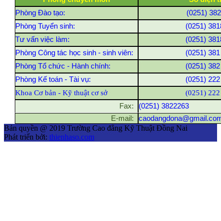
Phòng Đào tạo:
(0251) 38
Phòng Tuyển sinh:
(0251) 381
Tư vấn việc làm:
(0251) 381
Phòng Công tác học sinh - sinh viên:
(0251) 381
Phòng Tổ chức - Hành chính:
(0251) 382
Phòng Kế toán - Tài vụ:
(0251) 222
Khoa Cơ bản - Kỹ thuật cơ sở
(0251) 222
Fax:
(0251) 3822263
E-mail:
caodangdona@gmail.co
Bản quyền @ 2019 Trường Cao đẳng Kỹ Thuật Đồng Nai
Phát triển bởi:
thienhaso.com