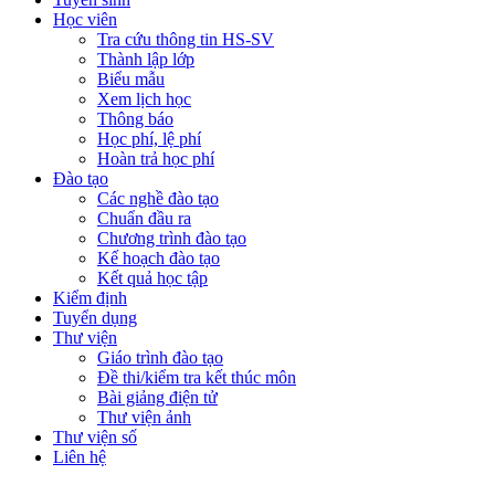
Học viên
Tra cứu thông tin HS-SV
Thành lập lớp
Biểu mẫu
Xem lịch học
Thông báo
Học phí, lệ phí
Hoàn trả học phí
Đào tạo
Các nghề đào tạo
Chuẩn đầu ra
Chương trình đào tạo
Kế hoạch đào tạo
Kết quả học tập
Kiểm định
Tuyển dụng
Thư viện
Giáo trình đào tạo
Đề thi/kiểm tra kết thúc môn
Bài giảng điện tử
Thư viện ảnh
Thư viện số
Liên hệ