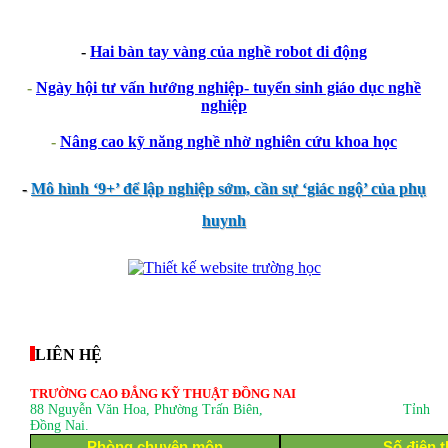
-
Hai bàn tay vàng của nghề robot di động
-
Ngày hội tư vấn hướng nghiệp- tuyển sinh giáo dục nghề
nghiệp
-
Nâng cao kỹ năng nghề nhờ nghiên cứu khoa học
-
Mô hình ‘9+’ để lập nghiệp sớm, cần sự ‘giác ngộ’ của phụ
huynh
thegioixinh.net
thienhaso.com
LIÊN HỆ
TRƯỜNG CAO ĐẲNG KỸ THUẬT ĐỒNG NAI
88 Nguyễn Văn Hoa, Phường Trấn Biên
, Tỉnh
Đồng Nai.
Phòng chuyên môn
Số điện t