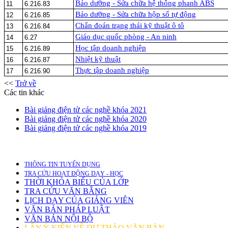
Bảo dưỡng - Sửa chữa hệ thống phanh ABS
11
6.216.83
Bảo dưỡng - Sửa chữa hộp số tự động
12
6.216.85
Chẩn đoán trạng thái kỹ thuật ô tô
13
6.216.84
Giáo dục quốc phòng - An ninh
14
6.27
Học tập doanh nghiệp
15
6.216.89
Nhiệt kỹ thuật
16
6.216.87
Thực tập doanh nghiệp
17
6.216.90
<<
Trở về
Các tin khác
Bài giảng điện tử các nghề khóa 2021
Bài giảng điện tử các nghề khóa 2020
Bài giảng điện tử các nghề khóa 2019
THÔNG TIN TUYỂN DỤNG
TRA CỨU HOẠT ĐỘNG DẠY - HỌC
THỜI KHÓA BIỂU CỦA LỚP
TRA CỨU VĂN BẰNG
LỊCH DẠY CỦA GIẢNG VIÊN
VĂN BẢN PHÁP LUẬT
VĂN BẢN NỘI BỘ
LẤY Ý KIẾN VỀ DỰ THẢO VĂN BẢN