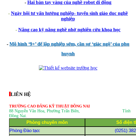
-
Hai bàn tay vàng của nghề robot di động
-
Ngày hội tư vấn hướng nghiệp- tuyển sinh giáo dục nghề
nghiệp
-
Nâng cao kỹ năng nghề nhờ nghiên cứu khoa học
-
Mô hình ‘9+’ để lập nghiệp sớm, cần sự ‘giác ngộ’ của phụ
huynh
thegioixinh.net
thienhaso.com
LIÊN HỆ
TRƯỜNG CAO ĐẲNG KỸ THUẬT ĐỒNG NAI
88 Nguyễn Văn Hoa, Phường Trấn Biên
, Tỉnh
Đồng Nai.
Phòng chuyên môn
Số điện t
Phòng Đào tạo:
(0251) 38