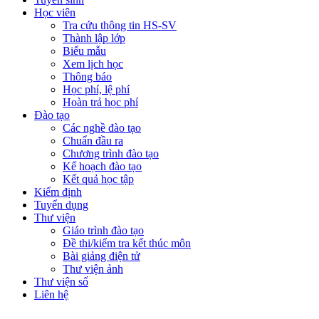
Học viên
Tra cứu thông tin HS-SV
Thành lập lớp
Biểu mẫu
Xem lịch học
Thông báo
Học phí, lệ phí
Hoàn trả học phí
Đào tạo
Các nghề đào tạo
Chuẩn đầu ra
Chương trình đào tạo
Kế hoạch đào tạo
Kết quả học tập
Kiểm định
Tuyển dụng
Thư viện
Giáo trình đào tạo
Đề thi/kiểm tra kết thúc môn
Bài giảng điện tử
Thư viện ảnh
Thư viện số
Liên hệ