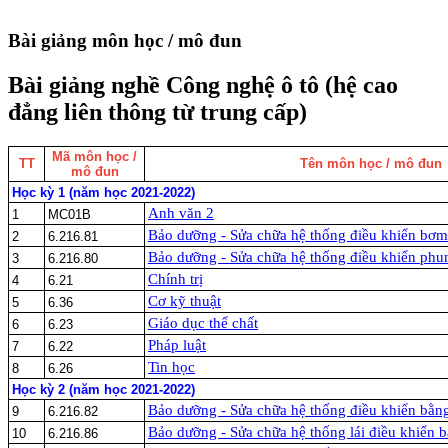
Bài giảng môn học / mô đun
Bài giảng nghề Công nghệ ô tô (hệ cao
đẳng liên thông từ trung cấp)
Mã môn học /
TT
Tên môn học / mô đun
mô đun
Học kỳ 1 (năm học 2021-2022)
Anh văn 2
1
MC01B
Bảo dưỡng - Sửa chữa hệ thống điều khiển bơm 
2
6.216.81
Bảo dưỡng - Sửa chữa hệ thống điều khiển phun
3
6.216.80
Chính trị
4
6.21
Cơ kỹ thuật
5
6.36
Giáo dục thể chất
6
6.23
Pháp luật
7
6.22
Tin học
8
6.26
Học kỳ 2 (năm học 2021-2022)
Bảo dưỡng - Sửa chữa hệ thống điều khiển bằn
9
6.216.82
Bảo dưỡng - Sửa chữa hệ thống lái điều khiển b
10
6.216.86