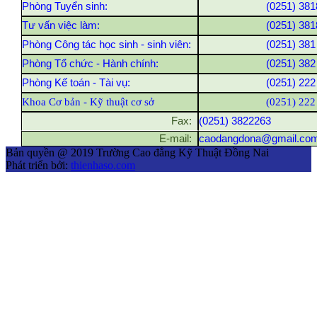
Phòng Tuyển sinh:
(0251) 381
Tư vấn việc làm:
(0251) 381
Phòng Công tác học sinh - sinh viên:
(0251) 381
Phòng Tổ chức - Hành chính:
(0251) 382
Phòng Kế toán - Tài vụ:
(0251) 222
Khoa Cơ bản - Kỹ thuật cơ sở
(0251) 222
Fax:
(0251) 3822263
E-mail:
caodangdona@gmail.co
Bản quyền @ 2019 Trường Cao đẳng Kỹ Thuật Đồng Nai
Phát triển bởi:
thienhaso.com