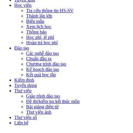
Học viên
Tra cứu thông tin HS-SV
Thành lập lớp
Biểu mẫu
Xem lịch học
Thông báo
Học phí, lệ phí
Hoàn trả học phí
Đào tạo
Các nghề đào tạo
Chuẩn đầu ra
Chương trình đào tạo
Kế hoạch đào tạo
Kết quả học tập
Kiểm định
Tuyển dụng
Thư viện
Giáo trình đào tạo
Đề thi/kiểm tra kết thúc môn
Bài giảng điện tử
Thư viện ảnh
Thư viện số
Liên hệ