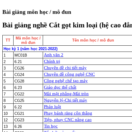
Bài giảng môn học / mô đun
Bài giảng nghề Cắt gọt kim loại (hệ cao đẳ
Mã môn học /
TT
Tên môn học / mô đun
mô đun
Học kỳ 1 (năm học 2021-2022)
Anh văn 2
1
MC01B
Chính trị
2
6.21
Chuyên đề chi tiết máy
3
CG26
Chuyên đề công nghệ CNC
4
CG24
Công nghệ chế tạo máy
5
CG28
Giáo dục thể chất
6
6.23
Mài mặt phẳng-Mài tròn
7
CG22
Nguyên lý-Chi tiết máy
8
CG25
Pháp luật
9
6.22
Phay bánh răng côn thẳng
10
CG21
Tiện, phay CNC nâng cao
12
CG23
Tin học
13
6.26