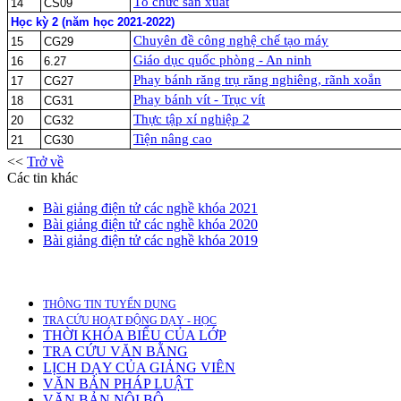
Tổ chức sản xuất
14
CS09
Học kỳ 2 (năm học 2021-2022)
Chuyên đề công nghệ chế tạo máy
15
CG29
Giáo dục quốc phòng - An ninh
16
6.27
Phay bánh răng trụ răng nghiêng, rãnh xoắn
17
CG27
Phay bánh vít - Trục vít
18
CG31
Thực tập xí nghiệp 2
20
CG32
Tiện nâng cao
21
CG30
<<
Trở về
Các tin khác
Bài giảng điện tử các nghề khóa 2021
Bài giảng điện tử các nghề khóa 2020
Bài giảng điện tử các nghề khóa 2019
THÔNG TIN TUYỂN DỤNG
TRA CỨU HOẠT ĐỘNG DẠY - HỌC
THỜI KHÓA BIỂU CỦA LỚP
TRA CỨU VĂN BẰNG
LỊCH DẠY CỦA GIẢNG VIÊN
VĂN BẢN PHÁP LUẬT
VĂN BẢN NỘI BỘ