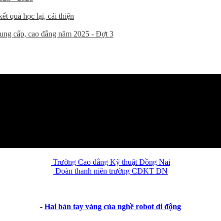
t quả học lại, cải thiện
trung cấp, cao đẳng năm 2025 - Đợt 3
Trường Cao đẳng Kỹ thuật Đồng Nai
Đoàn thanh niên trường CĐKT ĐN
-
Hai bàn tay vàng của nghề robot di động