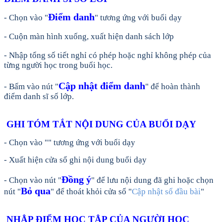
Điểm danh
- Chọn vào "
" tương ứng với buổi dạy
- Cuộn màn hình xuống, xuất hiện danh sách lớp
- Nhập tổng số tiết nghỉ có phép hoặc nghỉ không phép của
từng người học trong buổi học.
Cập nhật điểm danh
- Bấm vào nút "
" để hoàn thành
điểm danh sĩ số lớp.
GHI TÓM TẮT NỘI DUNG CỦA BUỔI DẠY
- Chọn vào "
" tương ứng với buổi dạy
- Xuất hiện cửa sổ ghi nội dung buổi dạy
Đồng ý
- Chọn vào nút
"
" để lưu nội dung đã ghi hoặc chọn
Bỏ qua
nút
"
" để thoát khỏi cửa sổ "
Cập nhật sổ đầu bài
"
NHẬP ĐIỂM HỌC TẬP CỦA NGƯỜI HỌC