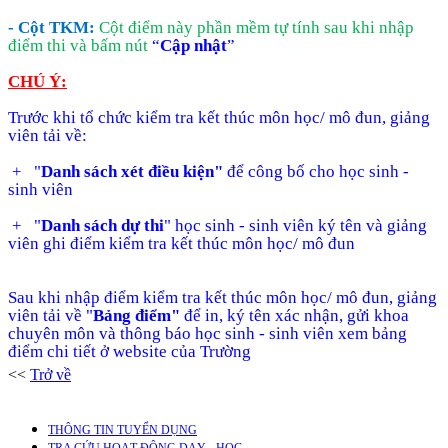
- Cột TKM:
Cột điểm này phần mềm tự tính sau khi nhập
điểm thi và bấm nút
“
Cập nhật
”
CHÚ Ý:
Trước khi tổ chức kiểm tra kết thúc môn học/ mô đun, giảng
viên tải về:
+ "
Danh sách xét điều kiện"
để công bố cho học sinh -
sinh viên
+
"
Danh sách dự thi
" học sinh - sinh viên ký tên và giảng
viên ghi điểm kiểm tra kết thúc môn học/ mô đun
Sau khi nhập điểm kiểm tra kết thúc môn học/ mô đun, giảng
viên tải về
"
Bảng điểm"
để in, ký tên xác nhận, gửi khoa
chuyên môn và thông báo học sinh - sinh viên xem bảng
điểm chi tiết ở website của Trường
<<
Trở về
THÔNG TIN TUYỂN DỤNG