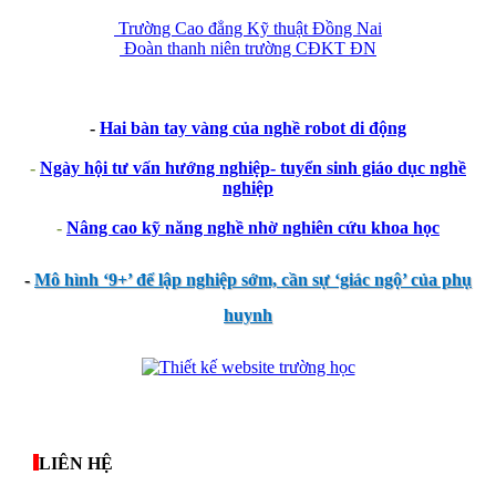
Trường Cao đẳng Kỹ thuật Đồng Nai
Đoàn thanh niên trường CĐKT ĐN
-
Hai bàn tay vàng của nghề robot di động
-
Ngày hội tư vấn hướng nghiệp- tuyển sinh giáo dục nghề
nghiệp
-
Nâng cao kỹ năng nghề nhờ nghiên cứu khoa học
-
Mô hình ‘9+’ để lập nghiệp sớm, cần sự ‘giác ngộ’ của phụ
huynh
thegioixinh.net
thienhaso.com
LIÊN HỆ