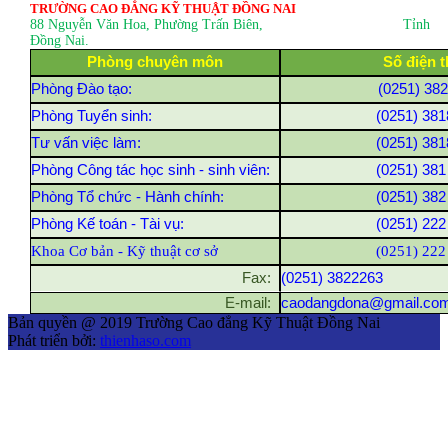
TRƯỜNG CAO ĐẲNG KỸ THUẬT ĐỒNG NAI
88 Nguyễn Văn Hoa, Phường Trấn Biên
, Tỉnh
Đồng Nai.
Phòng chuyên môn
Số điện t
Phòng Đào tạo:
(0251) 38
Phòng Tuyển sinh:
(0251) 381
Tư vấn việc làm:
(0251) 381
Phòng Công tác học sinh - sinh viên:
(0251) 381
Phòng Tổ chức - Hành chính:
(0251) 382
Phòng Kế toán - Tài vụ:
(0251) 222
Khoa Cơ bản - Kỹ thuật cơ sở
(0251) 222
Fax:
(0251) 3822263
E-mail:
caodangdona@gmail.co
Bản quyền @ 2019 Trường Cao đẳng Kỹ Thuật Đồng Nai
Phát triển bởi:
thienhaso.com