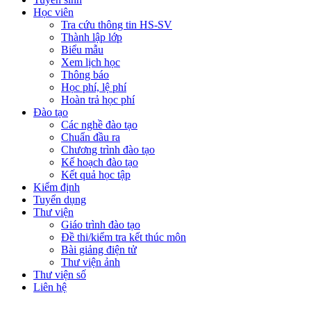
Học viên
Tra cứu thông tin HS-SV
Thành lập lớp
Biểu mẫu
Xem lịch học
Thông báo
Học phí, lệ phí
Hoàn trả học phí
Đào tạo
Các nghề đào tạo
Chuẩn đầu ra
Chương trình đào tạo
Kế hoạch đào tạo
Kết quả học tập
Kiểm định
Tuyển dụng
Thư viện
Giáo trình đào tạo
Đề thi/kiểm tra kết thúc môn
Bài giảng điện tử
Thư viện ảnh
Thư viện số
Liên hệ