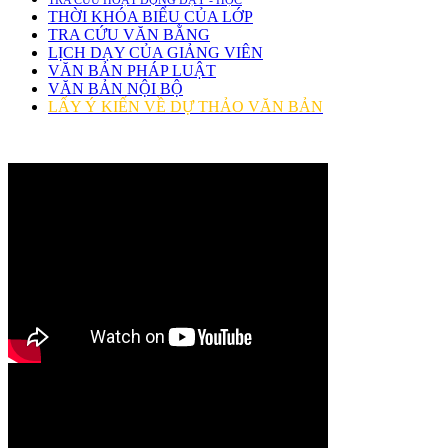
TRA CỨU HOẠT ĐỘNG DẠY - HỌC
THỜI KHÓA BIỂU CỦA LỚP
TRA CỨU VĂN BẰNG
LỊCH DẠY CỦA GIẢNG VIÊN
VĂN BẢN PHÁP LUẬT
VĂN BẢN NỘI BỘ
LẤY Ý KIẾN VỀ DỰ THẢO VĂN BẢN