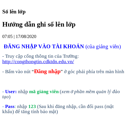
Sổ lên lớp
Hướng dẫn ghi sổ lên lớp
07:05 | 17/08/2020
ĐĂNG NHẬP VÀO TÀI KHOẢN
(của giảng viên)
- Truy cập cổng thông tin của Trường:
http://congthongtin.cdktdn.edu.vn/
Đăng nhập
- Bấm vào nút
“
”
ở góc phải phía trên màn hình
-
User:
nhập
mã giảng viên
(
xem ở phần mềm quản lý đào
tạo
)
-
Pass
:
nhập
123
(Sau khi đăng nhập, cần đổi pass (mật
khẩu) để tăng tính bảo mật)