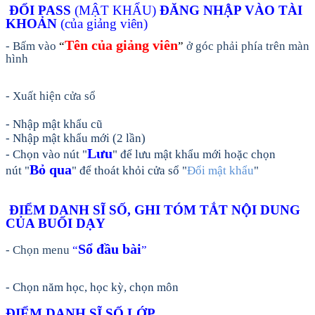
ĐỔI PASS
(MẬT KHẨU)
ĐĂNG NHẬP VÀO TÀI
KHOẢN
(của giảng viên)
Tên của giảng viên
- Bấm vào
“
”
ở góc phải phía trên màn
hình
- Xuất hiện cửa sổ
- Nhập mật khẩu cũ
- Nhập mật khẩu mới (2 lần)
Lưu
- Chọn vào nút
"
" để lưu mật khẩu mới hoặc chọn
Bỏ qua
nút
"
" để thoát khỏi cửa sổ "
Đổi mật khẩu
"
ĐIỂM DANH SĨ SỐ, GHI TÓM TẮT NỘI DUNG
CỦA BUỔI DẠY
Sổ đầu bài
- Chọn menu
“
”
- Chọn năm học, học kỳ, chọn môn
ĐIỂM DANH SĨ SỐ LỚP